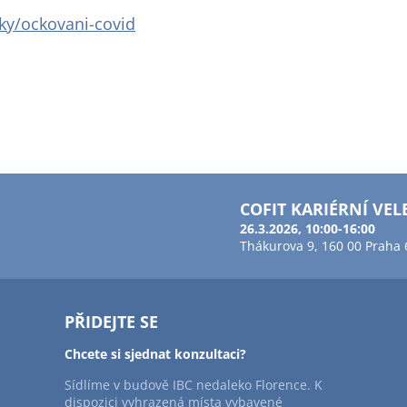
ky/ockovani-covid
COFIT KARIÉRNÍ VEL
26.3.2026, 10:00-16:00
Thákurova 9, 160 00 Praha 
PŘIDEJTE SE
Chcete si sjednat konzultaci?
Sídlíme v budově IBC nedaleko Florence. K
dispozici vyhrazená místa vybavené