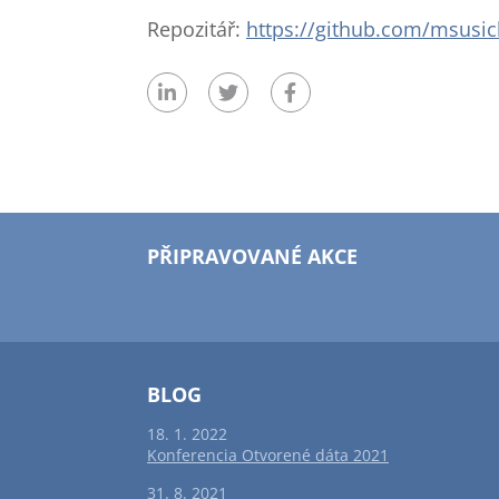
Repozitář:
https://github.com/msusic
PŘIPRAVOVANÉ AKCE
BLOG
18. 1. 2022
Konferencia Otvorené dáta 2021
31. 8. 2021