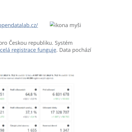
opendatalab.cz/
y pro Českou republiku. Systém
 celá registrace funguje
. Data pochází