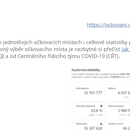
https://ockovani.
o jednotlivých očkovacích místech i celkové statistik
ávný výběr očkovacího místa je nezbytné si přečíst
jak
ČR
a od Centrálního řídícího týmu COVID-19 (CŘT).