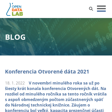
Přejít
na
obsah
BLOG
Konferencia Otvorené dáta 2021
18. 1. 2022
V novembri minulého roka sa už po
šiesty krát konala konferencia Otvorených dát. Na
rozdiel od minulého ročníka sa tento ročník vrátila
s aspoň obmedzeným počtom zúčastnených späť
do Národnej technickej knižnice. Záujem o
konferenciu bol veľký, kapacita prezenčnej účasti