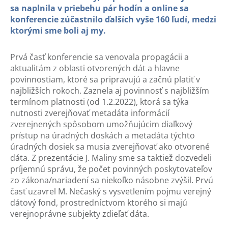
sa naplnila v priebehu pár hodín a online sa
konferencie zúčastnilo ďalších vyše 160 ľudí, medzi
ktorými sme boli aj my.
Prvá časť konferencie sa venovala propagácii a
aktualitám z oblasti otvorených dát a hlavne
povinnostiam, ktoré sa pripravujú a začnú platiť v
najbližších rokoch. Zaznela aj povinnosť s najbližším
termínom platnosti (od 1.2.2022), ktorá sa týka
nutnosti zverejňovať metadáta informácií
zverejnených spôsobom umožňujúcim diaľkový
prístup na úradných doskách a metadáta týchto
úradných dosiek sa musia zverejňovať ako otvorené
dáta. Z prezentácie J. Maliny sme sa taktiež dozvedeli
príjemnú správu, že počet povinných poskytovateľov
zo zákona/nariadení sa niekoľko násobne zvýšil. Prvú
časť uzavrel M. Nečaský s vysvetlením pojmu verejný
dátový fond, prostredníctvom ktorého si majú
verejnoprávne subjekty zdieľať dáta.