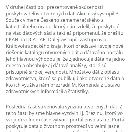
V druhej časti boli prezentované skúsenosti
poskytovateľov otvorených dát. Ako prvý vystúpil P.
Souček v mene Českého zememeračského a
katastrálneho úradu, ktorý nám zdelil, že poskytujú
najviac dátových sád a taktiež pripomenul, že prešli z
CKAN na DCAT-AP. Ďalej vystúpili zástupcovia
Královohradeckého kraja, ktorí predstavili svoje nové
riešenie katalógu otvorených dát a dátového portálu.
Jeho hlavnou výhodou je, že zjednocuje dáta na jedno
miesto a obsahuje aj dátové analýzy, ktoré sú
prístupné širokej verejnosti. Množstvo dát z oblasti
zdravotníctva, ktoré sa publikujú ako otvorené dáta a
kto ich využíva nám prezradil M. Komenda z Ústavu
zdravotníckych informácií a štatistiky.
Posledná časť sa venovala využitiu otvorených dát. Z
tejto časti by sme hlavne vyzdvihli J. Brezinu, ktorý vo
svojom voľnom čase vytvoril portál envidata.cz. Portál
poskytuje dáta o životnom prostredí vo veľmi jasnej