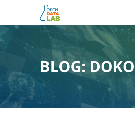
Přejít
na
obsah
BLOG: DOKO