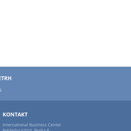
ETRH
6
KONTAKT
International Business Center
Pobřežní 620/3, Praha 8