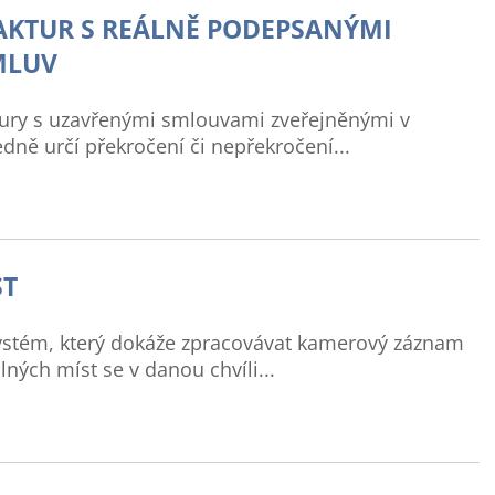
KTUR S REÁLNĚ PODEPSANÝMI
MLUV
ktury s uzavřenými smlouvami zveřejněnými v
dně určí překročení či nepřekročení...
ST
 systém, který dokáže zpracovávat kamerový záznam
lných míst se v danou chvíli...