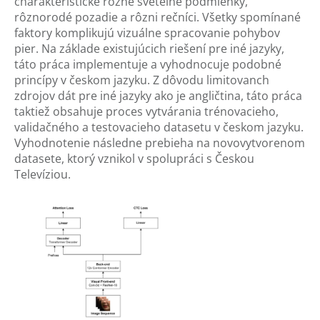
charakteristické rôzne svetelné podmienky,
rôznorodé pozadie a rôzni rečníci. Všetky spomínané
faktory komplikujú vizuálne spracovanie pohybov
pier. Na základe existujúcich riešení pre iné jazyky,
táto práca implementuje a vyhodnocuje podobné
princípy v českom jazyku. Z dôvodu limitovanch
zdrojov dát pre iné jazyky ako je angličtina, táto práca
taktiež obsahuje proces vytvárania trénovacieho,
validačného a testovacieho datasetu v českom jazyku.
Vyhodnotenie následne prebieha na novovytvorenom
datasete, ktorý vznikol v spolupráci s Českou
Televíziou.