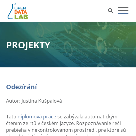
Přejít
na
obsah
PROJEKTY
Odezírání
Autor: Justína Kušpálová
Tato
diplomová práce
se zabývala automatickým
čtením ze rtů v českém jazyce. Rozpoznávanie reči
prebieha v nekontrolovanom prostredí, pre ktoré sú