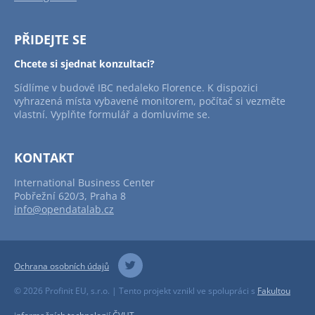
PŘIDEJTE SE
Chcete si sjednat konzultaci?
Sídlíme v budově IBC nedaleko Florence. K dispozici
vyhrazená místa vybavené monitorem, počítač si vezměte
vlastní. Vyplňte formulář a domluvíme se.
KONTAKT
International Business Center
Pobřežní 620/3, Praha 8
info@opendatalab.cz
Ochrana osobních údajů
© 2026 Profinit EU, s.r.o. | Tento projekt vznikl ve spolupráci s
Fakultou